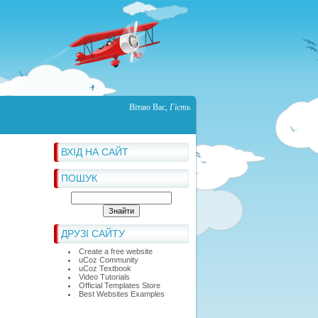
Вітаю Вас
,
Гість
ВХІД НА САЙТ
ПОШУК
ДРУЗІ САЙТУ
Create a free website
uCoz Community
uCoz Textbook
Video Tutorials
Official Templates Store
Best Websites Examples