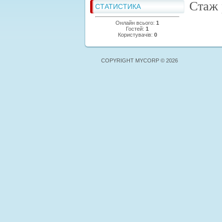
Стаж 
СТАТИСТИКА
Онлайн всього:
1
Гостей:
1
Користувачів:
0
COPYRIGHT MYCORP © 2026