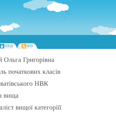
ВХІД
RSS
 Ольга Григорівна
ль початкових класів
ватівського НВК
а вища
аліст вищої категоріїї