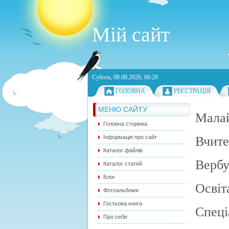
Мій сайт
Субота, 08.08.2026, 06:20
ГОЛОВНА
РЕЄСТРАЦІЯ
МЕНЮ САЙТУ
Малай
Головна сторінка
Вчите
Інформація про сайт
Каталог файлів
Вербу
Каталог статей
Блог
Освіт
Фотоальбоми
Гостьова книга
Спеці
Про себе